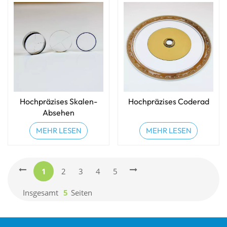
Hochpräzises Skalen-
Hochpräzises Coderad
Absehen
MEHR LESEN
MEHR LESEN
1
2
3
4
5
Insgesamt
5
Seiten