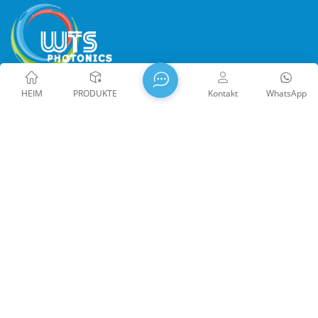
HEIM
PRODUKTE
Kontakt
WhatsApp
WTS PHOTONICS CO.,LTD wurde 2009 gegründet und erhielt
den Nationales High-Tech-Unternehmen im Jahr 2021, die
Wissenschafts- und Technologie Little Giant Enterprise und
der Beruf der Provinz Fujian Präzisions-Spezialisierung-
Innovation Unternehmen im Jahr 2022. WTS finden in der
wunderschöne Küstenstadt im Südosten Chinas, Fuzhou, eine
berühmte Optikstadt in China. WTS verfügt über 11.000
Quadratmeter standardisierte Fabrikhallen, eine Gruppe
qualifiziertem technischen Personal und einem kompletten
Copyright @ 2026 Fuzhou WTS Photonics Technology Co., Ltd.
optischen Verarbeitungssystem, Beschichtungssystem,
Alle Rechte vorbehalten .
NETZWERK UNTERSTÜTZT
Montagesystem und Qualitätskontrollsystem. WTS bietet
闽ICP备2024080551号
Sitemap
/
Der Blog
/
Xml
/
Kunden mit One-Stop-Lösungen für Forschung und
Datenschutzrichtlinie
Entwicklung, Design und Herstellung von hochpräzise