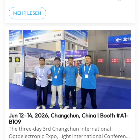
and conveys blessings for health and peace. To
celebrate the festival and reward all staff, our
MEHR LESEN
company organized a series of festive cultural
activities and warm welfare arrangements. The co...
Jun 12–14, 2026, Changchun, China | Booth #A1-
B109
The three-day 3rd Changchun International
Optoelectronic Expo, Light International Conference