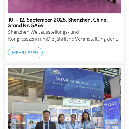
10. - 12. September 2025. Shenzhen, China,
Stand Nr. 5A69
Shenzhen Weltausstellungs- und
KongresszentrumDie jährliche Veranstaltung der
chinesischen optischen Industrie ist erfolgreich zu
Ende gegangen!Die diesjährige Veranstaltung war
MEHR LESEN
größer als je zuvor und unser Team ist stärker als je
zuvor. In diesem Jahr hat die WTS Photonics Group
die Shenzhen WTS...