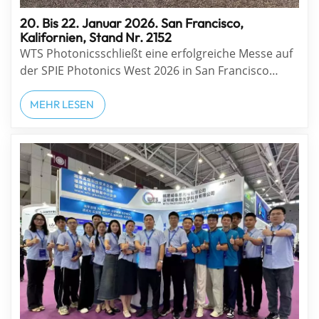
20. Bis 22. Januar 2026. San Francisco,
Kalifornien, Stand Nr. 2152
WTS Photonicsschließt eine erfolgreiche Messe auf
der SPIE Photonics West 2026 in San Francisco
ab! Vielen Dank an alle, die unseren Stand besucht,
sich mit unserem Team ausgetauscht und neue
MEHR LESEN
Möglichkeiten mit uns erkundet haben. Es war
großartig, Partner, Kunden und Branchenkollegen
aus aller Wel...