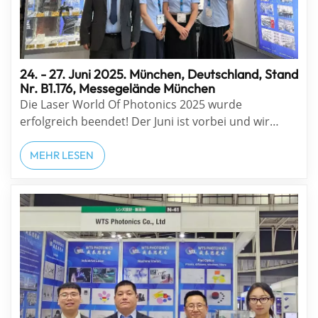
24. - 27. Juni 2025. München, Deutschland, Stand
Nr. B1.176, Messegelände München
Die Laser World Of Photonics 2025 wurde
erfolgreich beendet! Der Juni ist vorbei und wir
verlassen Europa mit so viel guter Stimmung und
Gefühlen, die wir von all den Gelegenheiten hatten,
MEHR LESEN
alte und neue Freunde zu treffen und über die
großen Möglichkeiten unserer hochmodernen op...