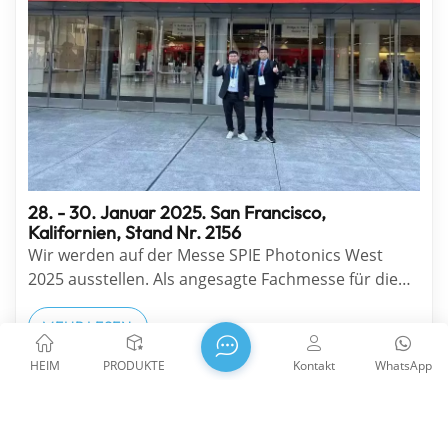
28. - 30. Januar 2025. San Francisco,
Kalifornien, Stand Nr. 2156
Wir werden auf der Messe SPIE Photonics West
2025 ausstellen. Als angesagte Fachmesse für die
Optik- und Photonikbranche zieht die Messe jedes
Jahr im Januar zu Beginn des neuen Jahres viele
MEHR LESEN
wiederkehrende Besucher an. Wir nutzen sie als
HEIM
PRODUKTE
Kontakt
WhatsApp
festen Beobachtungspunkt, um die Trends der
Branche zu e...