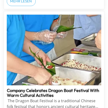
at Booth A89, with a focus on technical
MEHR LESEN
communication and collaborative development
across the optoelectronic industry. During the
even...
Company Celebrates Dragon Boat Festival With
Warm Cultural Activities
The Dragon Boat Festival is a traditional Chinese
folk festival that honors ancient cultural heritage