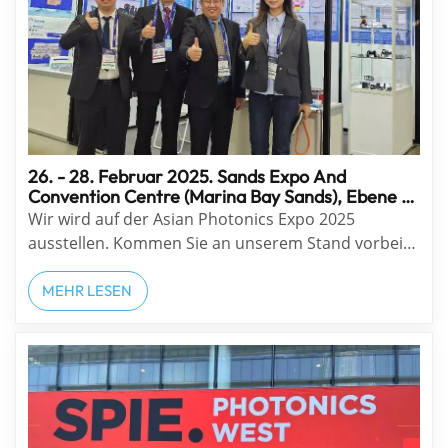
26. - 28. Februar 2025. Sands Expo And
Convention Centre (Marina Bay Sands), Ebene 1,
Singapur, Stand Nr. C236
Wir wird auf der Asian Photonics Expo 2025
ausstellen. Kommen Sie an unserem Stand vorbei
und erfahren Sie mehr über die brillanten
optischen Lösungen, die wir für Ihre nächste
MEHR LESEN
kritische Anwendung entwickeln und herstellen
können. Interviews mit den Medien der Aus...