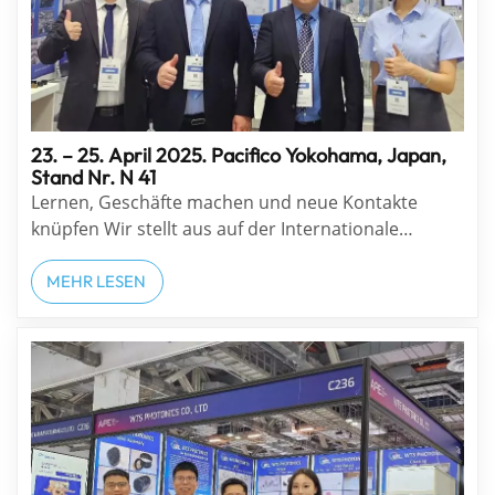
23. – 25. April 2025. Pacifico Yokohama, Japan,
Stand Nr. N 41
Lernen, Geschäfte machen und neue Kontakte
knüpfen Wir stellt aus auf der Internationale
Ausstellung OPTICS&PHOTONICS 2025 . Besuchen
Sie die führende Photonik-Messe für Markenbildung
MEHR LESEN
und Geschäftskontakte. Diese einflussreiche
Veranstaltung konzentriert sich auf die neu...