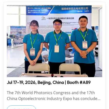
Jul 17–19, 2026, Beijing, China | Booth #A89
The 7th World Photonics Congress and the 17th
China Optoelectronic Industry Expo has concluded
successfully. WTS Photonics attended the exhibition