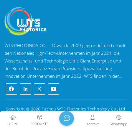
WTS PHOTONICS CO.,LTD wurde 2009 gegründet und erhielt
den Nationales High-Tech-Unternehmen im Jahr 2021, die
Wissenschafts- und Technologie Little Giant Enterprise und
der Beruf der Provinz Fujian Präzisions-Spezialisierung-
Innovation Unternehmen im Jahr 2022. WTS finden in der
wunderschöne Küstenstadt im Südosten Chinas, Fuzhou, eine
berühmte Optikstadt in China. WTS verfügt über 11.000
Quadratmeter standardisierte Fabrikhallen, eine Gruppe
qualifiziertem technischen Personal und einem kompletten
Copyright @ 2026 Fuzhou WTS Photonics Technology Co., Ltd.
optischen Verarbeitungssystem, Beschichtungssystem,
Alle Rechte vorbehalten .
NETZWERK UNTERSTÜTZT
Montagesystem und Qualitätskontrollsystem. WTS bietet
闽ICP备2024080551号
Sitemap
/
Der Blog
/
Xml
/
HEIM
PRODUKTE
Kontakt
WhatsApp
Kunden mit One-Stop-Lösungen für Forschung und
Datenschutzrichtlinie