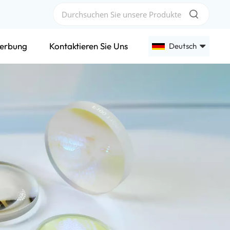
erbung
Kontaktieren Sie Uns
Deutsch
English
Français
Deutsch
Русский
Español
عربي