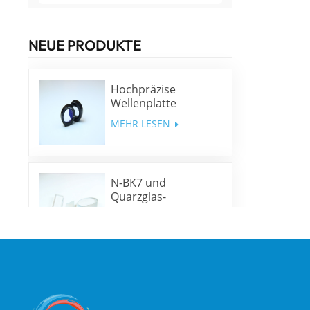
NEUE PRODUKTE
Hochpräzise
Wellenplatte
niedriger Ordnung
MEHR LESEN
N-BK7 und
Quarzglas-
Keilprismen und
MEHR LESEN
Keilfenster
Optische
Hochpräzisions-
Rhombusprismen
MEHR LESEN