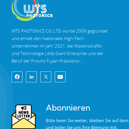
Mehrband-
Dichroitische Spiegel
WTS PHOTONICS CO.,LTD wurde 2009 gegründet
und erhielt den Nationales High-Tech-
MEHR LESEN
Unternehmen im Jahr 2021, die Wissenschafts-
und Technologie Little Giant Enterprise und der
Beruf der Provinz Fujian Präzisions-
Spezialisierung-Innovation Unternehmen im Jahr
2022. WTS finden in der wunderschöne
Küstenstadt im Südosten Chinas, Fuzhou, eine
berühmte Optikstadt in China. WTS verfügt über
11.000 Quadratmeter standardisierte
Abonnieren
Fabrikhallen, eine Gruppe qualifiziertem
technischen Personal und einem kompletten
Bitte lesen Sie weiter, bleiben Sie auf d
optischen Verarbeitungssystem,
und teilen Sie uns Ihre Meinung mit.
Beschichtungssystem, Montagesystem und