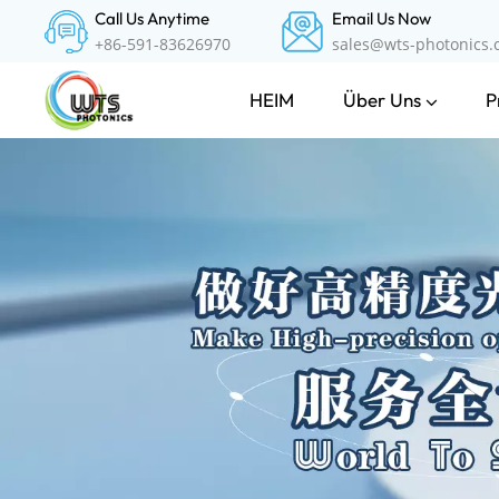
Call Us Anytime
Email Us Now
+86-591-83626970
sales@wts-photonics
Über Uns
P
HEIM