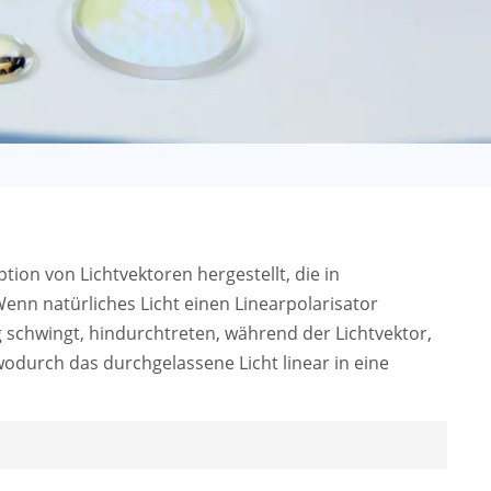
日语
Türk
Tiếng Việt
中文
ion von Lichtvektoren hergestellt, die in
nn natürliches Licht einen Linearpolarisator
g schwingt, hindurchtreten, während der Lichtvektor,
wodurch das durchgelassene Licht linear in eine