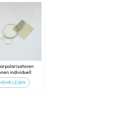
arpolarisatoren
nen individuell
gepasst werden
MEHR LESEN