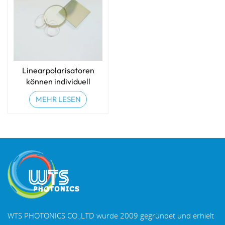
Linearpolarisatoren
können individuell
angepasst werden
MEHR LESEN
WTS PHOTONICS CO.,LTD wurde 2009 gegründet und erhielt