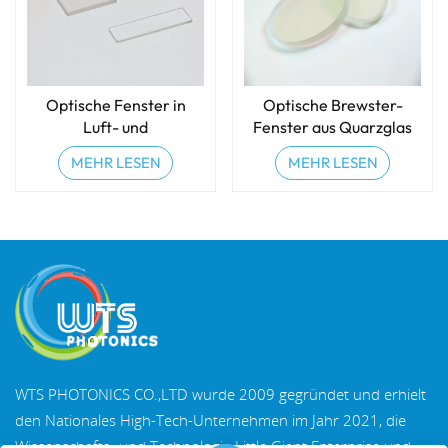
Optische Fenster in
Optische Brewster-
Luft- und
Fenster aus Quarzglas
Raumfahrtqualität für
MEHR LESEN
MEHR LESEN
raue Umgebungen
WTS PHOTONICS CO.,LTD wurde 2009 gegründet und erhielt
den Nationales High-Tech-Unternehmen im Jahr 2021, die
Wissenschafts- und Technologie Little Giant Enterprise und