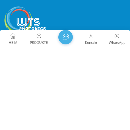
HEIM
PRODUKTE
Kontakt
WhatsApp
WTS PHOTONICS CO.,LTD wurde 2009 gegründet und erhielt
den Nationales High-Tech-Unternehmen im Jahr 2021, die
Wissenschafts- und Technologie Little Giant Enterprise und
der Beruf der Provinz Fujian Präzisions-Spezialisierung-
Innovation Unternehmen im Jahr 2022. WTS finden in der
wunderschöne Küstenstadt im Südosten Chinas, Fuzhou, eine
berühmte Optikstadt in China. WTS verfügt über 11.000
Quadratmeter standardisierte Fabrikhallen, eine Gruppe
qualifiziertem technischen Personal und einem kompletten
Copyright @ 2026 Fuzhou WTS Photonics Technology Co., Ltd.
optischen Verarbeitungssystem, Beschichtungssystem,
Alle Rechte vorbehalten .
NETZWERK UNTERSTÜTZT
Montagesystem und Qualitätskontrollsystem. WTS bietet
闽ICP备2024080551号
Sitemap
/
Der Blog
/
Xml
/
Kunden mit One-Stop-Lösungen für Forschung und
Datenschutzrichtlinie