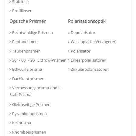
Stablinse
Profillinsen
Optische Prismen
Polarisationsoptik
Rechtwinklige Prismen
Depolarisator
Pentaprismen
Wellenplatte (Verzögerer)
Taubenprismen
Polarisator
30° - 60° - 90° Littrow-Prismen
Linearpolarisatoren
Eckwürfelprisma
Zirkularpolarisatoren
Dachkantprismen
Vermessungsprisma Und L-
Stab-Prisma
Gleichseitige Prismen
Pyramidenprismen
Keilprisma
Rhomboidprismen