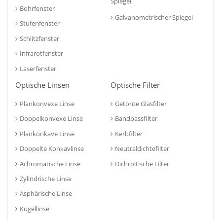
Spiegel
Bohrfenster
Galvanometrischer Spiegel
Stufenfenster
Schlitzfenster
Infrarotfenster
Laserfenster
Optische Linsen
Optische Filter
Plankonvexe Linse
Getönte Glasfilter
Doppelkonvexe Linse
Bandpassfilter
Plankonkave Linse
Kerbfilter
Doppelte Konkavlinse
Neutraldichtefilter
Achromatische Linse
Dichroitische Filter
Zylindrische Linse
Asphärische Linse
Kugellinse