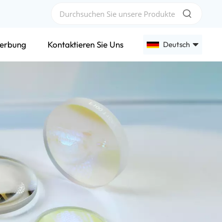
erbung
Kontaktieren Sie Uns
Deutsch
English
Français
Deutsch
Русский
Español
عربي