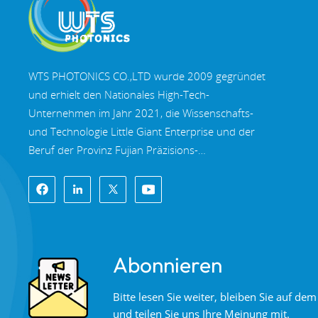
N-BK7 und
Quarzglas-
Keilprismen und
MEHR LESEN
Keilfenster
WTS PHOTONICS CO.,LTD wurde 2009 gegründet
und erhielt den Nationales High-Tech-
Unternehmen im Jahr 2021, die Wissenschafts-
Optische
und Technologie Little Giant Enterprise und der
Hochpräzisions-
Beruf der Provinz Fujian Präzisions-
Rhombusprismen
MEHR LESEN
Spezialisierung-Innovation Unternehmen im Jahr
2022. WTS finden in der wunderschöne
Küstenstadt im Südosten Chinas, Fuzhou, eine
Mehrband-
berühmte Optikstadt in China. WTS verfügt über
Dichroitische Spiegel
11.000 Quadratmeter standardisierte
Abonnieren
MEHR LESEN
Fabrikhallen, eine Gruppe qualifiziertem
technischen Personal und einem kompletten
Bitte lesen Sie weiter, bleiben Sie auf d
optischen Verarbeitungssystem,
und teilen Sie uns Ihre Meinung mit.
Beschichtungssystem, Montagesystem und