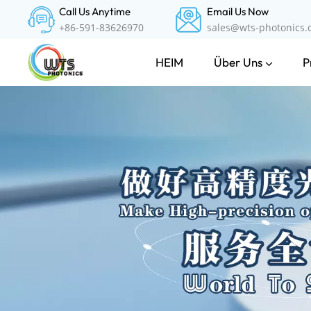
Call Us Anytime
Email Us Now
+86-591-83626970
sales@wts-photonics
Über Uns
P
HEIM