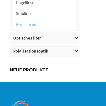
Kugellinse
Stablinse
Profillinsen
Optische Filter
Polarisationsoptik
NEUE PRODUKTE
Hochpräzise
Wellenplatte
niedriger Ordnung
MEHR LESEN