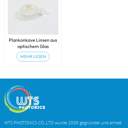
Plankonkave Linsen aus
optischem Glas
MEHR LESEN
WTS PHOTONICS CO.,LTD wurde 2009 gegründet und erhielt