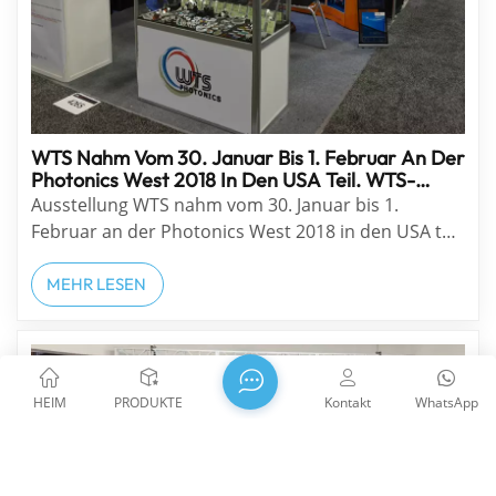
WTS Nahm Vom 30. Januar Bis 1. Februar An Der
Photonics West 2018 In Den USA Teil. WTS-
Stand: 4265
Ausstellung WTS nahm vom 30. Januar bis 1.
Februar an der Photonics West 2018 in den USA teil.
WTS-Stand: 4265. Die SPIE Photonics West 2018
fand vom 30. Januar bis 1. Februar 2018 in San
MEHR LESEN
Francisco, USA, statt. In diesem Jahr verzeichnete
sie einen Besucherrekord von 26.065!7.535 Konf...
HEIM
PRODUKTE
Kontakt
WhatsApp