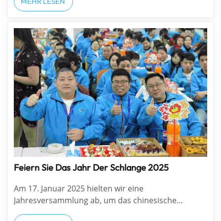
veranstaltet das erste Sportfest der Mitarbeiter.
MEHR LESEN
Die Kollegen kamen voller Elan und Begeisterung
zusammen und zeigten in den Wettkämpfen
Teamgeist und...
Feiern Sie Das Jahr Der Schlange 2025
Am 17. Januar 2025 hielten wir eine
Jahresversammlung ab, um das chinesische
Neujahr zu begrüßen. Das herrliche Aufführungen