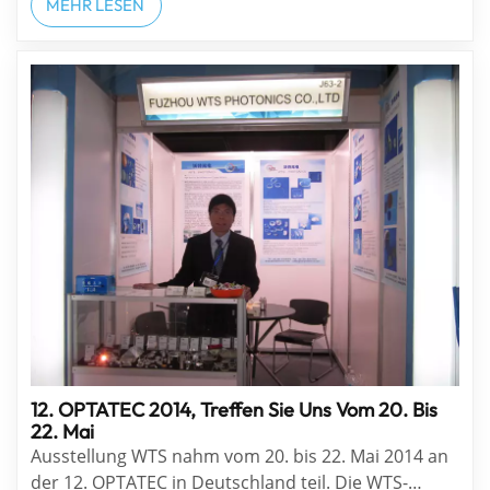
fand vom 4. bis 6. Februar 2018 in San Francisco,
MEHR LESEN
USA, statt. In diesem Jahr verzeichnete sie einen
Besucherrekord von 26.065!6.458 Konf...
12. OPTATEC 2014, Treffen Sie Uns Vom 20. Bis
22. Mai
Ausstellung WTS nahm vom 20. bis 22. Mai 2014 an
der 12. OPTATEC in Deutschland teil. Die WTS-