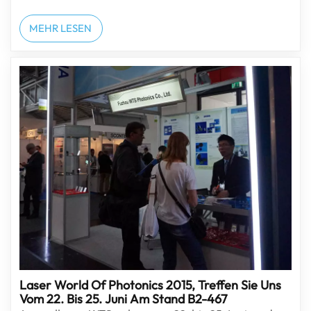
Standnummer ist J63-2.Die Optatec fokussiert wie
keine andere Veranstaltung ihrer Art das
MEHR LESEN
Innovationspotenzial der Branche. In Kooperation
mit technologischen und institutionellen Partnern
wie dem Fachverb...
Laser World Of Photonics 2015, Treffen Sie Uns
Vom 22. Bis 25. Juni Am Stand B2-467