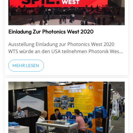
Einladung Zur Photonics West 2020
Ausstellung Einladung zur Photonics West 2020
WTS würde an den USA teilnehmen Photonik West
2020 am Stand #5577 4. bis 6. Februar 2020.
Besuchen Sie unseren Stand und überzeugen Sie
MEHR LESEN
sich persönlich. Finden Sie Ihre optimale
Optiklösung auf der Photonics West 2020.
Kontakti...