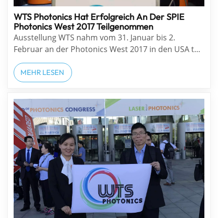
WTS Photonics Hat Erfolgreich An Der SPIE
Photonics West 2017 Teilgenommen
Ausstellung WTS nahm vom 31. Januar bis 2.
Februar an der Photonics West 2017 in den USA teil.
Der WTS-Stand ist: 5363. Die SPIE Photonics West
2017 fand vom 31. Januar bis 2. Februar 2017 in San
MEHR LESEN
Francisco, USA, statt. In diesem Jahr verzeichnete
sie einen Besucherrekord von 23.059 Besuche...