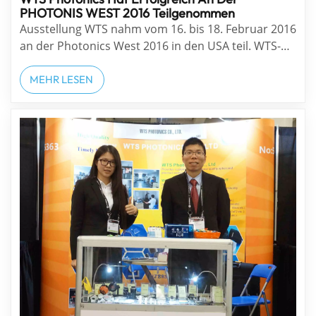
PHOTONIS WEST 2016 Teilgenommen
Ausstellung WTS nahm vom 16. bis 18. Februar 2016
an der Photonics West 2016 in den USA teil. WTS-
Standnummer ist: 4431. Die Gesamtzahl der
registrierten Besucher überstieg 22.000 und stellte
MEHR LESEN
damit einen weiteren Rekord dar, ebenso wie die
Anzahl der ausstellenden Unternehmen auf der
Ph...