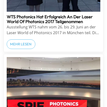
WTS Photonics Hat Erfolgreich An Der Laser
World Of Photonics 2017 Teilgenommen
Ausstellung WTS nahm vom 26. bis 29. Juni an der
Laser World of Photonics 2017 in München teil. Die
WTS-Standnummer lautet: B1-229C. Vom 26. bis
29. Juni stellte die LASER World of PHOTONICS in
MEHR LESEN
München ihre herausragende Stellung als weltweit
führende Photonik-Messe unter Bewe...