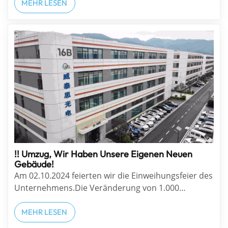
gemacht alle in festlicher Atmosphäre
MEHR LESEN
Neujahrsdekoration Auszeichnungen für
herausragende Mitarbeiter Publikum Reaktionen
Highlights Gl&uum...
!! Umzug, Wir Haben Unsere Eigenen Neuen
Gebäude!
Am 02.10.2024 feierten wir die Einweihungsfeier des
Unternehmens.Die Veränderung von 1.000
Quadratmetern auf 10.000 Quadratmeter ist das
Ergebnis der Anstrengungen aller Mitarbeiter und
MEHR LESEN
des Engagements unter der richtigen Anleitung der