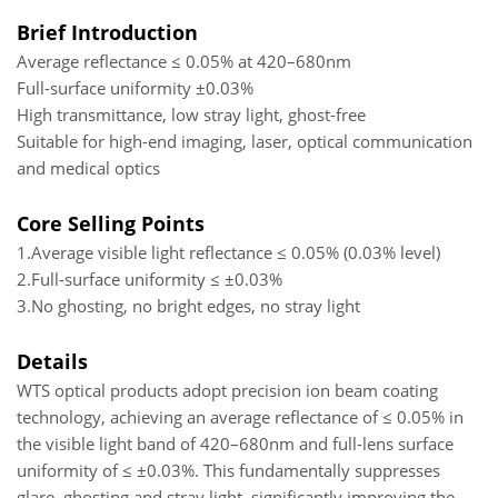
Brief Introduction
Average reflectance ≤ 0.05% at 420–680nm
Full-surface uniformity ±0.03%
High transmittance, low stray light, ghost-free
Suitable for high-end imaging, laser, optical communication
and medical optics
Core Selling Points
1.Average visible light reflectance ≤ 0.05% (0.03% level)
2.Full-surface uniformity ≤ ±0.03%
3.No ghosting, no bright edges, no stray light
Details
WTS optical products adopt precision ion beam coating
technology, achieving an average reflectance of ≤ 0.05% in
the visible light band of 420–680nm and full-lens surface
uniformity of ≤ ±0.03%. This fundamentally suppresses
glare, ghosting and stray light, significantly improving the