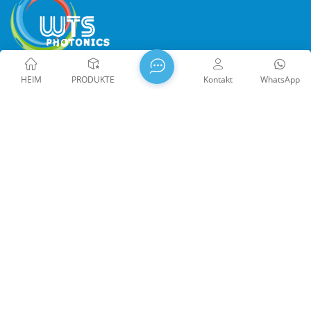
WTS PHOTONICS CO.,LTD wurde 2009 gegründet und erhielt
HEIM
PRODUKTE
Kontakt
WhatsApp
den Nationales High-Tech-Unternehmen im Jahr 2021, die
Wissenschafts- und Technologie Little Giant Enterprise und
der Beruf der Provinz Fujian Präzisions-Spezialisierung-
Innovation Unternehmen im Jahr 2022. WTS finden in der
wunderschöne Küstenstadt im Südosten Chinas, Fuzhou, eine
berühmte Optikstadt in China. WTS verfügt über 11.000
Quadratmeter standardisierte Fabrikhallen, eine Gruppe
qualifiziertem technischen Personal und einem kompletten
Copyright @ 2026 Fuzhou WTS Photonics Technology Co., Ltd.
optischen Verarbeitungssystem, Beschichtungssystem,
Alle Rechte vorbehalten .
NETZWERK UNTERSTÜTZT
Montagesystem und Qualitätskontrollsystem. WTS bietet
闽ICP备2024080551号
Sitemap
/
Der Blog
/
Xml
/
Kunden mit One-Stop-Lösungen für Forschung und
Datenschutzrichtlinie
Entwicklung, Design und Herstellung von hochpräzise