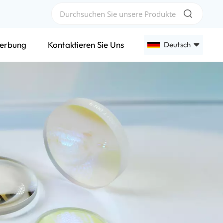
erbung
Kontaktieren Sie Uns
Deutsch
English
Français
Deutsch
Русский
Español
عربي