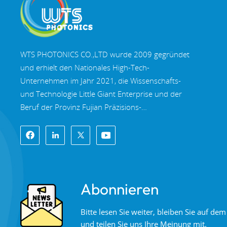
WTS PHOTONICS CO.,LTD wurde 2009 gegründet
und erhielt den Nationales High-Tech-
Unternehmen im Jahr 2021, die Wissenschafts-
und Technologie Little Giant Enterprise und der
Beruf der Provinz Fujian Präzisions-
Spezialisierung-Innovation Unternehmen im Jahr
2022. WTS finden in der wunderschöne
Küstenstadt im Südosten Chinas, Fuzhou, eine
berühmte Optikstadt in China. WTS verfügt über
11.000 Quadratmeter standardisierte
Abonnieren
Fabrikhallen, eine Gruppe qualifiziertem
technischen Personal und einem kompletten
Bitte lesen Sie weiter, bleiben Sie auf d
optischen Verarbeitungssystem,
und teilen Sie uns Ihre Meinung mit.
Beschichtungssystem, Montagesystem und