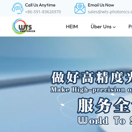
Call Us Anytime
Email Us Now
+86-591-83626970
sales@wts-photonics
Über Uns
P
HEIM