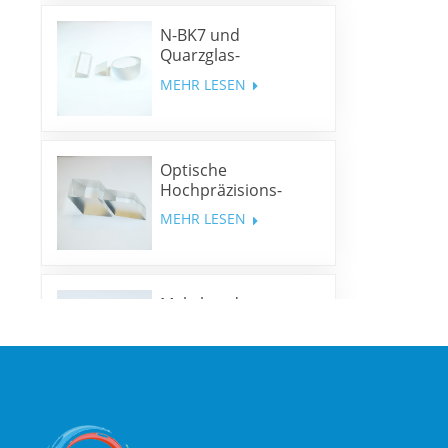
N-BK7 und
Quarzglas-
Keilprismen und
MEHR LESEN
Keilfenster
Optische
Hochpräzisions-
Rhombusprismen
MEHR LESEN
Mehrband-
Dichroitische Spiegel
MEHR LESEN