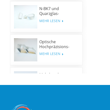
N-BK7 und
Quarzglas-
Keilprismen und
MEHR LESEN
Keilfenster
Optische
Hochpräzisions-
Rhombusprismen
MEHR LESEN
Mehrband-
Dichroitische Spiegel
MEHR LESEN