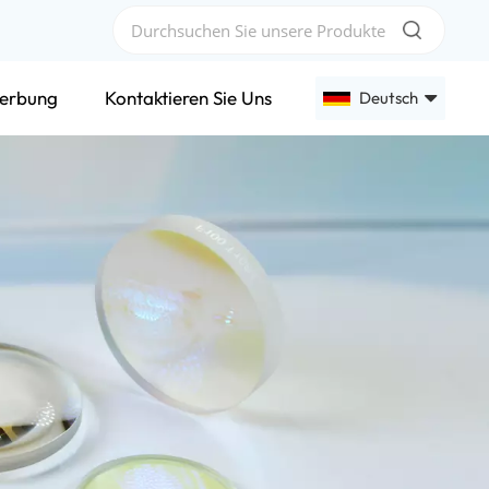
erbung
Kontaktieren Sie Uns
Deutsch
English
Français
Deutsch
Русский
Español
عربي