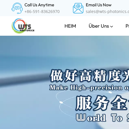
Call Us Anytime
Email Us Now
+86-591-83626970
sales@wts-photonics
Über Uns
P
HEIM