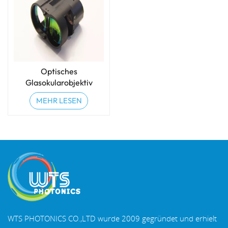
Optisches
Glasokularobjektiv
MEHR LESEN
WTS PHOTONICS CO.,LTD wurde 2009 gegründet und erhielt