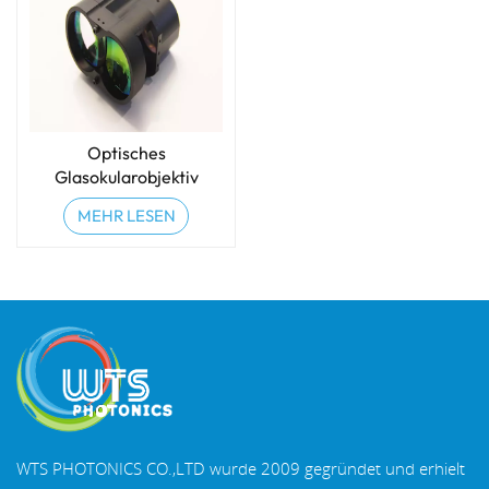
Optisches
Glasokularobjektiv
MEHR LESEN
WTS PHOTONICS CO.,LTD wurde 2009 gegründet und erhielt