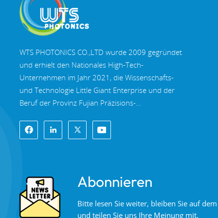
WTS PHOTONICS CO.,LTD wurde 2009 gegründet
und erhielt den Nationales High-Tech-
Unternehmen im Jahr 2021, die Wissenschafts-
und Technologie Little Giant Enterprise und der
Beruf der Provinz Fujian Präzisions-
Spezialisierung-Innovation Unternehmen im Jahr
2022. WTS finden in der wunderschöne
Küstenstadt im Südosten Chinas, Fuzhou, eine
berühmte Optikstadt in China. WTS verfügt über
11.000 Quadratmeter standardisierte
Abonnieren
Fabrikhallen, eine Gruppe qualifiziertem
technischen Personal und einem kompletten
Bitte lesen Sie weiter, bleiben Sie auf d
optischen Verarbeitungssystem,
und teilen Sie uns Ihre Meinung mit.
Beschichtungssystem, Montagesystem und