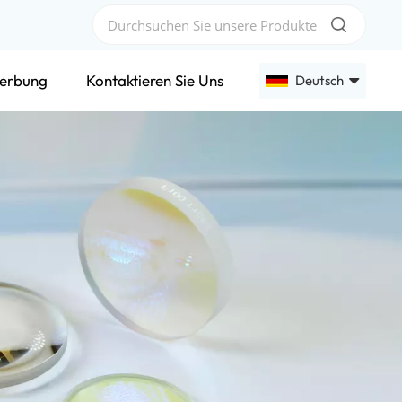
erbung
Kontaktieren Sie Uns
Deutsch
English
Français
Deutsch
Русский
Español
عربي