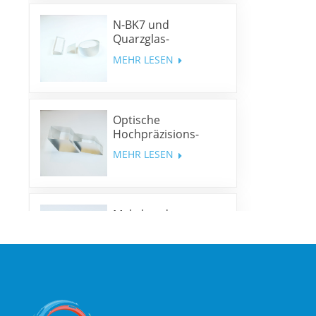
N-BK7 und
Quarzglas-
Keilprismen und
MEHR LESEN
Keilfenster
Optische
Hochpräzisions-
Rhombusprismen
MEHR LESEN
Mehrband-
Dichroitische Spiegel
MEHR LESEN