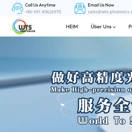
Call Us Anytime
Email Us Now
+86-591-83626970
sales@wts-photonics
Über Uns
P
HEIM