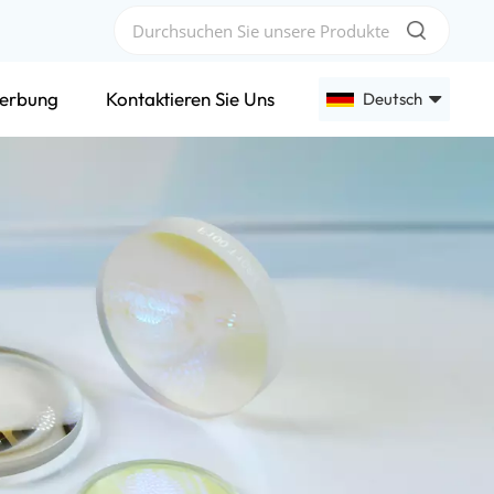
erbung
Kontaktieren Sie Uns
Deutsch
English
Français
Deutsch
Русский
Español
عربي