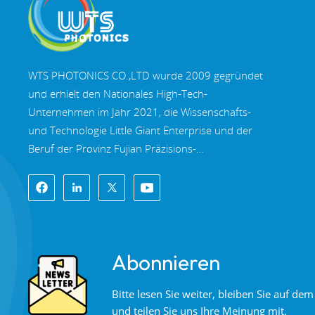
WTS PHOTONICS CO.,LTD wurde 2009 gegründet
und erhielt den Nationales High-Tech-
Unternehmen im Jahr 2021, die Wissenschafts-
und Technologie Little Giant Enterprise und der
Beruf der Provinz Fujian Präzisions-
Spezialisierung-Innovation Unternehmen im Jahr
2022. WTS finden in der wunderschöne
Küstenstadt im Südosten Chinas, Fuzhou, eine
berühmte Optikstadt in China. WTS verfügt über
11.000 Quadratmeter standardisierte
Abonnieren
Fabrikhallen, eine Gruppe qualifiziertem
technischen Personal und einem kompletten
Bitte lesen Sie weiter, bleiben Sie auf d
optischen Verarbeitungssystem,
und teilen Sie uns Ihre Meinung mit.
Beschichtungssystem, Montagesystem und