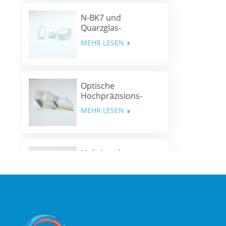
N-BK7 und
Quarzglas-
Keilprismen und
MEHR LESEN
Keilfenster
Optische
Hochpräzisions-
Rhombusprismen
MEHR LESEN
Mehrband-
Dichroitische Spiegel
MEHR LESEN