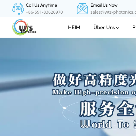
Call Us Anytime
Email Us Now
+86-591-83626970
sales@wts-photonics
Über Uns
P
HEIM