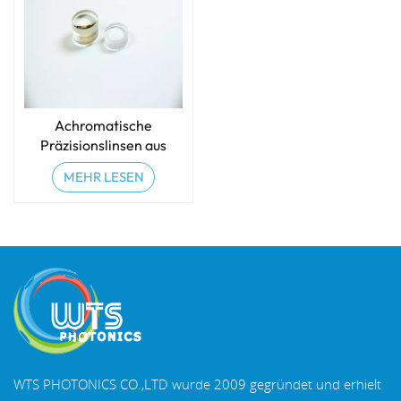
Achromatische
Präzisionslinsen aus
optischem Glas
MEHR LESEN
(Doublets)
WTS PHOTONICS CO.,LTD wurde 2009 gegründet und erhielt