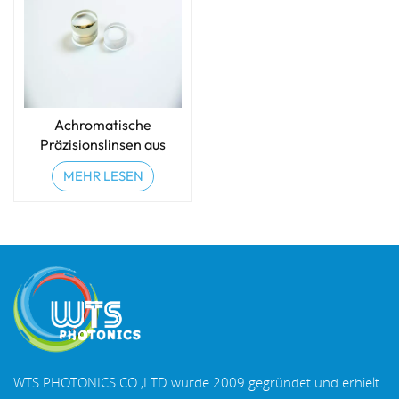
Achromatische
Präzisionslinsen aus
optischem Glas
MEHR LESEN
(Doublets)
WTS PHOTONICS CO.,LTD wurde 2009 gegründet und erhielt