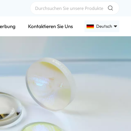
erbung
Kontaktieren Sie Uns
Deutsch
English
Français
Deutsch
Русский
Español
عربي