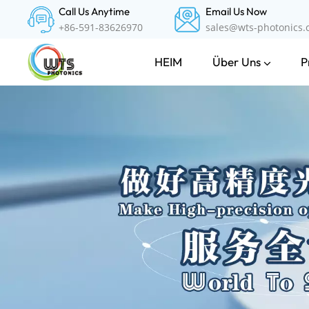
Call Us Anytime
Email Us Now
+86-591-83626970
sales@wts-photonics
Über Uns
P
HEIM