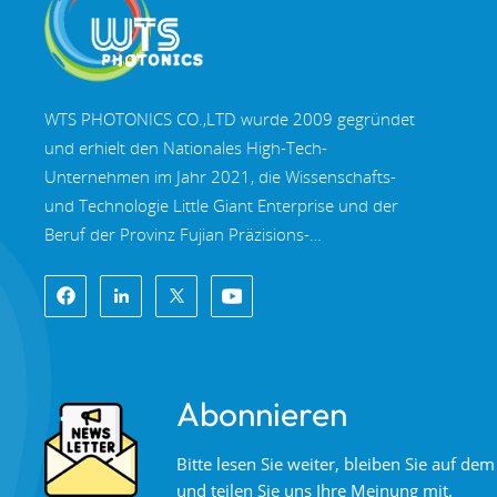
WTS PHOTONICS CO.,LTD wurde 2009 gegründet
und erhielt den Nationales High-Tech-
Unternehmen im Jahr 2021, die Wissenschafts-
und Technologie Little Giant Enterprise und der
Beruf der Provinz Fujian Präzisions-
Spezialisierung-Innovation Unternehmen im Jahr
2022. WTS finden in der wunderschöne
Küstenstadt im Südosten Chinas, Fuzhou, eine
berühmte Optikstadt in China. WTS verfügt über
11.000 Quadratmeter standardisierte
Abonnieren
Fabrikhallen, eine Gruppe qualifiziertem
technischen Personal und einem kompletten
Bitte lesen Sie weiter, bleiben Sie auf d
optischen Verarbeitungssystem,
und teilen Sie uns Ihre Meinung mit.
Beschichtungssystem, Montagesystem und