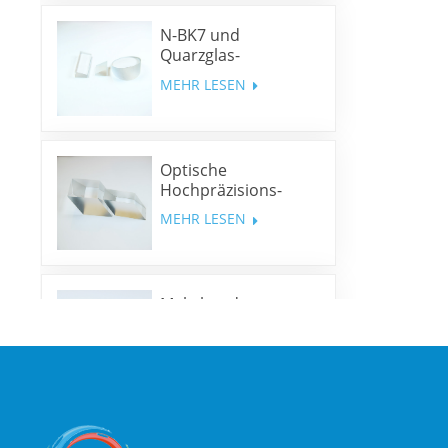
N-BK7 und
Quarzglas-
Keilprismen und
MEHR LESEN
Keilfenster
Optische
Hochpräzisions-
Rhombusprismen
MEHR LESEN
Mehrband-
Dichroitische Spiegel
MEHR LESEN