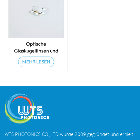
Optische
Glaskugellinsen und
Halbkugellinsen
MEHR LESEN
WTS PHOTONICS CO.,LTD wurde 2009 gegründet und erhielt