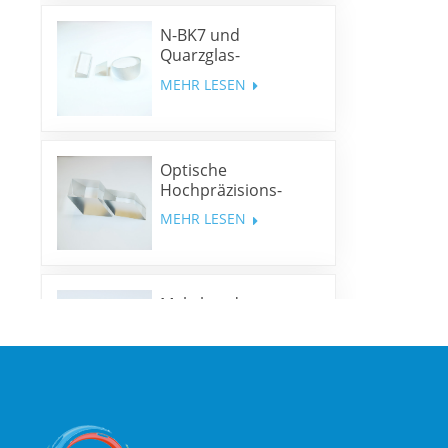
N-BK7 und
Quarzglas-
Keilprismen und
MEHR LESEN
Keilfenster
Optische
Hochpräzisions-
Rhombusprismen
MEHR LESEN
Mehrband-
Dichroitische Spiegel
MEHR LESEN