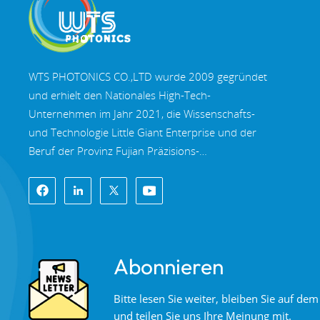
WTS PHOTONICS CO.,LTD wurde 2009 gegründet
und erhielt den Nationales High-Tech-
Unternehmen im Jahr 2021, die Wissenschafts-
und Technologie Little Giant Enterprise und der
Beruf der Provinz Fujian Präzisions-
Spezialisierung-Innovation Unternehmen im Jahr
2022. WTS finden in der wunderschöne
Küstenstadt im Südosten Chinas, Fuzhou, eine
berühmte Optikstadt in China. WTS verfügt über
11.000 Quadratmeter standardisierte
Abonnieren
Fabrikhallen, eine Gruppe qualifiziertem
technischen Personal und einem kompletten
Bitte lesen Sie weiter, bleiben Sie auf d
optischen Verarbeitungssystem,
und teilen Sie uns Ihre Meinung mit.
Beschichtungssystem, Montagesystem und