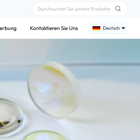
erbung
Kontaktieren Sie Uns
Deutsch
English
Français
Deutsch
Русский
Español
عربي