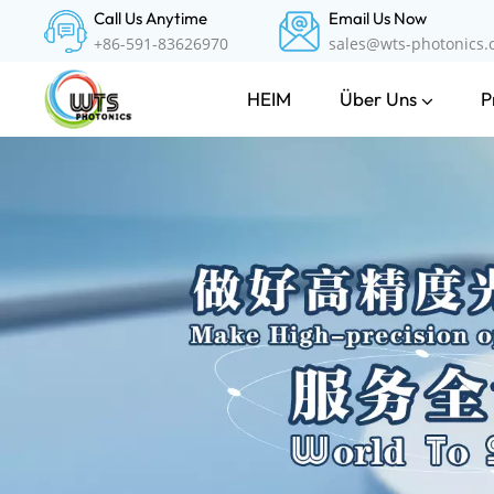
Call Us Anytime
Email Us Now
+86-591-83626970
sales@wts-photonics
Über Uns
P
HEIM