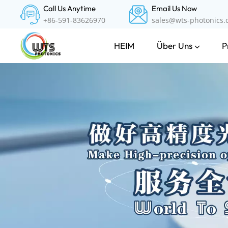
Call Us Anytime
Email Us Now
+86-591-83626970
sales@wts-photonics
Über Uns
P
HEIM