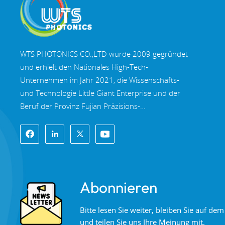
WTS PHOTONICS CO.,LTD wurde 2009 gegründet
und erhielt den Nationales High-Tech-
Unternehmen im Jahr 2021, die Wissenschafts-
und Technologie Little Giant Enterprise und der
Beruf der Provinz Fujian Präzisions-
Spezialisierung-Innovation Unternehmen im Jahr
2022. WTS finden in der wunderschöne
Küstenstadt im Südosten Chinas, Fuzhou, eine
berühmte Optikstadt in China. WTS verfügt über
11.000 Quadratmeter standardisierte
Abonnieren
Fabrikhallen, eine Gruppe qualifiziertem
technischen Personal und einem kompletten
Bitte lesen Sie weiter, bleiben Sie auf d
optischen Verarbeitungssystem,
und teilen Sie uns Ihre Meinung mit.
Beschichtungssystem, Montagesystem und