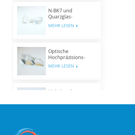
N-BK7 und
Quarzglas-
Keilprismen und
MEHR LESEN
Keilfenster
Optische
Hochpräzisions-
Rhombusprismen
MEHR LESEN
Mehrband-
Dichroitische Spiegel
MEHR LESEN