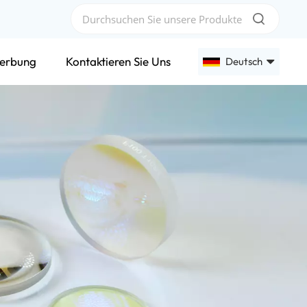
erbung
Kontaktieren Sie Uns
Deutsch
English
Français
Deutsch
Русский
Español
عربي