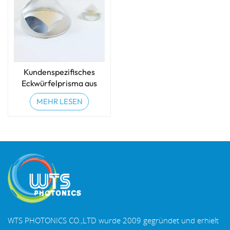
Kundenspezifisches
Eckwürfelprisma aus
optischem Glas
MEHR LESEN
WTS PHOTONICS CO.,LTD wurde 2009 gegründet und erhielt