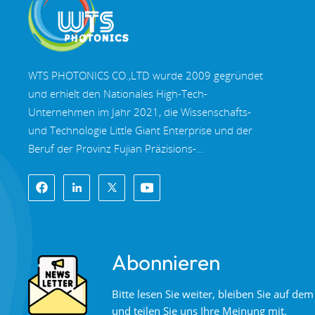
WTS PHOTONICS CO.,LTD wurde 2009 gegründet
und erhielt den Nationales High-Tech-
Unternehmen im Jahr 2021, die Wissenschafts-
und Technologie Little Giant Enterprise und der
Beruf der Provinz Fujian Präzisions-
Spezialisierung-Innovation Unternehmen im Jahr
2022. WTS finden in der wunderschöne
Küstenstadt im Südosten Chinas, Fuzhou, eine
berühmte Optikstadt in China. WTS verfügt über
11.000 Quadratmeter standardisierte
Abonnieren
Fabrikhallen, eine Gruppe qualifiziertem
technischen Personal und einem kompletten
Bitte lesen Sie weiter, bleiben Sie auf d
optischen Verarbeitungssystem,
und teilen Sie uns Ihre Meinung mit.
Beschichtungssystem, Montagesystem und