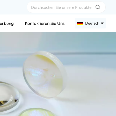
erbung
Kontaktieren Sie Uns
Deutsch
English
Français
Deutsch
Русский
Español
عربي