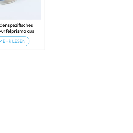
denspezifisches
ürfelprisma aus
ptischem Glas
MEHR LESEN