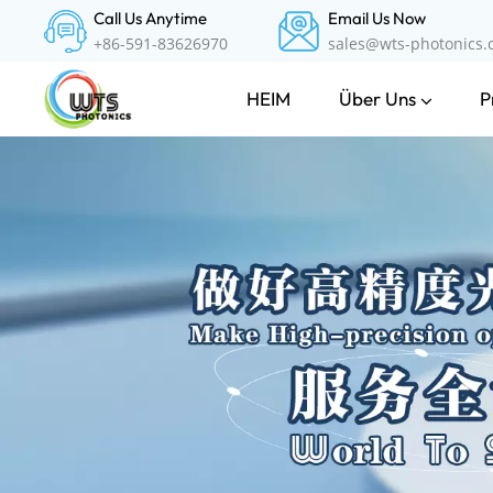
Call Us Anytime
Email Us Now
+86-591-83626970
sales@wts-photonics
Über Uns
P
HEIM