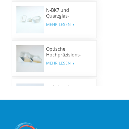
N-BK7 und
Quarzglas-
Keilprismen und
MEHR LESEN
Keilfenster
Optische
Hochpräzisions-
Rhombusprismen
MEHR LESEN
Mehrband-
Dichroitische Spiegel
MEHR LESEN