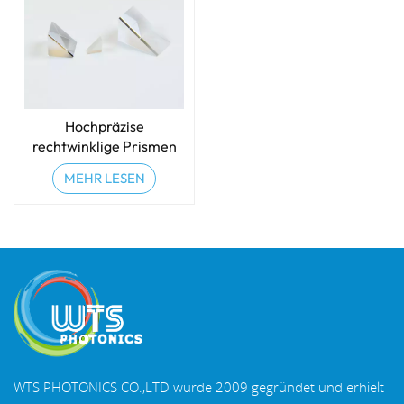
Hochpräzise
rechtwinklige Prismen
aus optischem Glas
MEHR LESEN
WTS PHOTONICS CO.,LTD wurde 2009 gegründet und erhielt