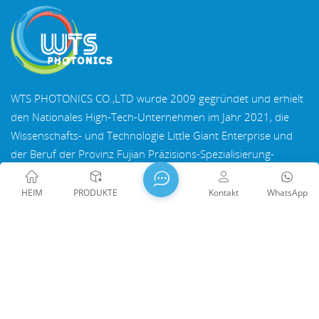
WTS PHOTONICS CO.,LTD wurde 2009 gegründet und erhielt
den Nationales High-Tech-Unternehmen im Jahr 2021, die
Wissenschafts- und Technologie Little Giant Enterprise und
der Beruf der Provinz Fujian Präzisions-Spezialisierung-
Innovation Unternehmen im Jahr 2022. WTS finden in der
wunderschöne Küstenstadt im Südosten Chinas, Fuzhou, eine
HEIM
PRODUKTE
Kontakt
WhatsApp
berühmte Optikstadt in China. WTS verfügt über 11.000
Quadratmeter standardisierte Fabrikhallen, eine Gruppe
qualifiziertem technischen Personal und einem kompletten
Copyright @ 2026 Fuzhou WTS Photonics Technology Co., Ltd.
optischen Verarbeitungssystem, Beschichtungssystem,
Alle Rechte vorbehalten .
NETZWERK UNTERSTÜTZT
Montagesystem und Qualitätskontrollsystem. WTS bietet
闽ICP备2024080551号
Sitemap
/
Der Blog
/
Xml
/
Kunden mit One-Stop-Lösungen für Forschung und
Datenschutzrichtlinie