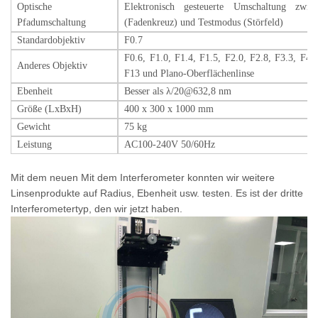
Optische
Elektronisch gesteuerte Umschaltung zwisc
Pfadumschaltung
(Fadenkreuz) und Testmodus (Störfeld)
Standardobjektiv
F0.7
F0.6, F1.0, F1.4, F1.5, F2.0, F2.8, F3.3, F4.
Anderes Objektiv
F13 und Plano-Oberflächenlinse
Ebenheit
Besser als λ/20@632,8 nm
Größe (LxBxH)
400 x 300 x 1000 mm
Gewicht
75 kg
Leistung
AC100-240V 50/60Hz
Mit dem neuen
Mit dem Interferometer konnten wir weitere
Linsenprodukte auf Radius, Ebenheit usw. testen. Es ist der dritte
Interferometertyp, den wir jetzt haben.