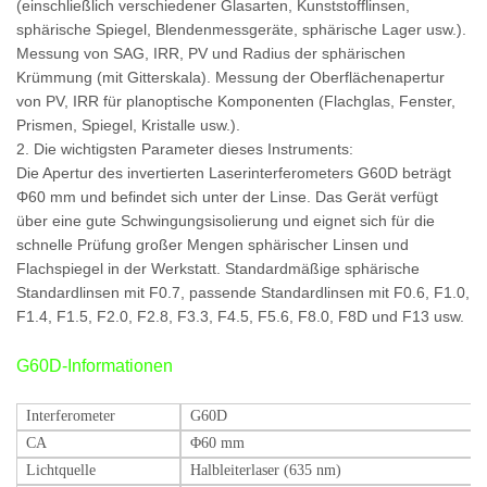
(einschließlich verschiedener Glasarten, Kunststofflinsen,
sphärische Spiegel, Blendenmessgeräte, sphärische Lager usw.).
Messung von SAG, IRR, PV und Radius der sphärischen
Krümmung (mit Gitterskala). Messung der Oberflächenapertur
von PV, IRR für planoptische Komponenten (Flachglas, Fenster,
Prismen, Spiegel, Kristalle usw.).
2. Die wichtigsten Parameter dieses Instruments:
Die Apertur des invertierten Laserinterferometers G60D beträgt
Φ60 mm und befindet sich unter der Linse. Das Gerät verfügt
über eine gute Schwingungsisolierung und eignet sich für die
schnelle Prüfung großer Mengen sphärischer Linsen und
Flachspiegel in der Werkstatt. Standardmäßige sphärische
Standardlinsen mit F0.7, passende Standardlinsen mit F0.6, F1.0,
F1.4, F1.5, F2.0, F2.8, F3.3, F4.5, F5.6, F8.0, F8D und F13 usw.
G60D-Informationen
Interferometer
G60D
CA
Φ60 mm
Lichtquelle
Halbleiterlaser (635 nm)