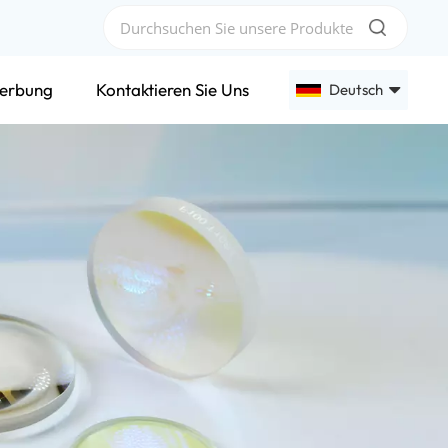
erbung
Kontaktieren Sie Uns
Deutsch
English
Français
Deutsch
Русский
Español
عربي