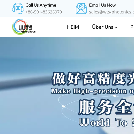
Call Us Anytime
Email Us Now
+86-591-83626970
sales@wts-photonics
Über Uns
P
HEIM