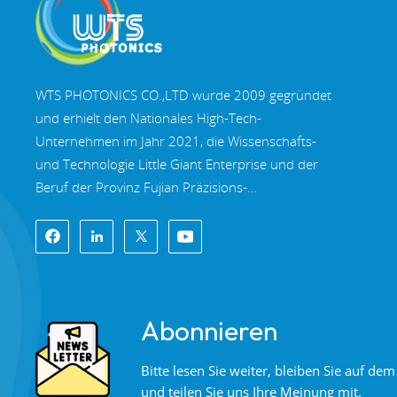
WTS PHOTONICS CO.,LTD wurde 2009 gegründet
und erhielt den Nationales High-Tech-
Unternehmen im Jahr 2021, die Wissenschafts-
und Technologie Little Giant Enterprise und der
Beruf der Provinz Fujian Präzisions-
Spezialisierung-Innovation Unternehmen im Jahr
2022. WTS finden in der wunderschöne
Küstenstadt im Südosten Chinas, Fuzhou, eine
berühmte Optikstadt in China. WTS verfügt über
11.000 Quadratmeter standardisierte
Abonnieren
Fabrikhallen, eine Gruppe qualifiziertem
technischen Personal und einem kompletten
Bitte lesen Sie weiter, bleiben Sie auf d
optischen Verarbeitungssystem,
und teilen Sie uns Ihre Meinung mit.
Beschichtungssystem, Montagesystem und