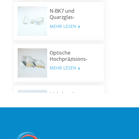
N-BK7 und
Quarzglas-
Keilprismen und
MEHR LESEN
Keilfenster
Optische
Hochpräzisions-
Rhombusprismen
MEHR LESEN
Mehrband-
Dichroitische Spiegel
MEHR LESEN