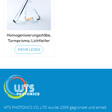
Homogenisierungsstäbe,
Turmprisma, Lichtleiter
und IPL-Lichtleiter
MEHR LESEN
WTS PHOTONICS CO.,LTD wurde 2009 gegründet und erhielt