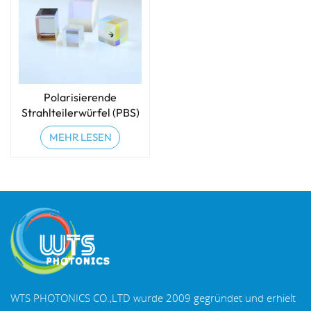
Polarisierende
Strahlteilerwürfel (PBS)
MEHR LESEN
WTS PHOTONICS CO.,LTD wurde 2009 gegründet und erhielt