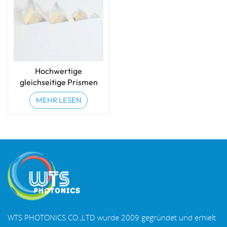
Hochwertige
gleichseitige Prismen
und Dispersionsprismen
MEHR LESEN
aus optischem Glas
WTS PHOTONICS CO.,LTD wurde 2009 gegründet und erhielt