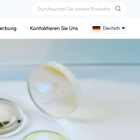
erbung
Kontaktieren Sie Uns
Deutsch
English
Français
Deutsch
Русский
Español
عربي