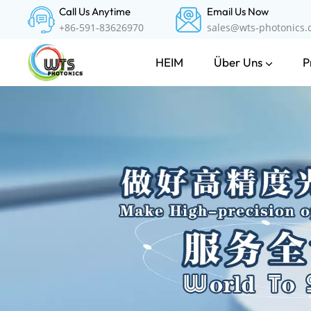
Call Us Anytime
Email Us Now
+86-591-83626970
sales@wts-photonics
Über Uns
P
HEIM