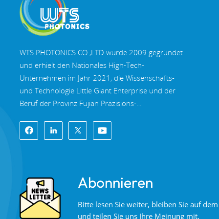
WTS PHOTONICS CO.,LTD wurde 2009 gegründet
und erhielt den Nationales High-Tech-
Unternehmen im Jahr 2021, die Wissenschafts-
und Technologie Little Giant Enterprise und der
Beruf der Provinz Fujian Präzisions-
Spezialisierung-Innovation Unternehmen im Jahr
2022. WTS finden in der wunderschöne
Küstenstadt im Südosten Chinas, Fuzhou, eine
berühmte Optikstadt in China. WTS verfügt über
11.000 Quadratmeter standardisierte
Abonnieren
Fabrikhallen, eine Gruppe qualifiziertem
technischen Personal und einem kompletten
Bitte lesen Sie weiter, bleiben Sie auf d
optischen Verarbeitungssystem,
und teilen Sie uns Ihre Meinung mit.
Beschichtungssystem, Montagesystem und