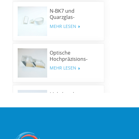
N-BK7 und
Quarzglas-
Keilprismen und
MEHR LESEN
Keilfenster
Optische
Hochpräzisions-
Rhombusprismen
MEHR LESEN
Mehrband-
Dichroitische Spiegel
MEHR LESEN