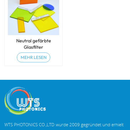
Neutral gefärbte
Glasfilter
MEHR LESEN
WTS PHOTONICS CO.,LTD wurde 2009 gegründet und erhielt