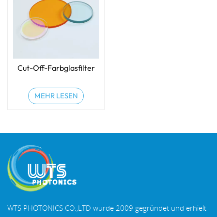
Cut-Off-Farbglasfilter
MEHR LESEN
WTS PHOTONICS CO.,LTD wurde 2009 gegründet und erhielt