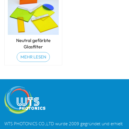
Neutral gefärbte
Glasfilter
MEHR LESEN
WTS PHOTONICS CO.,LTD wurde 2009 gegründet und erhielt