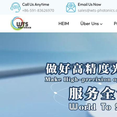
Call Us Anytime
Email Us Now
+86-591-83626970
sales@wts-photonics
Über Uns
P
HEIM