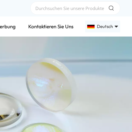
erbung
Kontaktieren Sie Uns
Deutsch
English
Français
Deutsch
Русский
Español
عربي