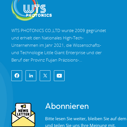
WTS PHOTONICS CO.,LTD wurde 2009 gegründet
und erhielt den Nationales High-Tech-
Unternehmen im Jahr 2021, die Wissenschafts-
und Technologie Little Giant Enterprise und der
Beruf der Provinz Fujian Präzisions-
Spezialisierung-Innovation Unternehmen im Jahr
2022. WTS finden in der wunderschöne
Küstenstadt im Südosten Chinas, Fuzhou, eine
berühmte Optikstadt in China. WTS verfügt über
11.000 Quadratmeter standardisierte
Abonnieren
Fabrikhallen, eine Gruppe qualifiziertem
technischen Personal und einem kompletten
Bitte lesen Sie weiter, bleiben Sie auf d
optischen Verarbeitungssystem,
und teilen Sie uns Ihre Meinung mit.
Beschichtungssystem, Montagesystem und