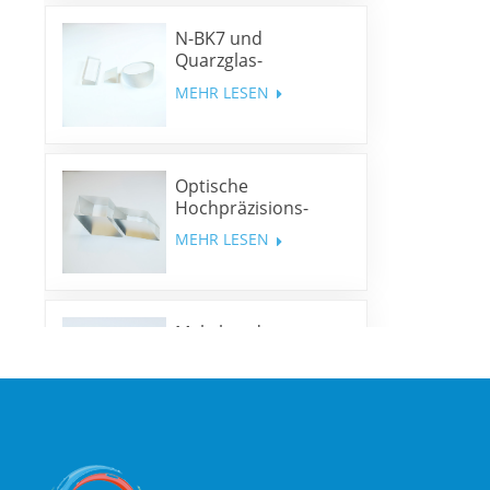
N-BK7 und
Quarzglas-
Keilprismen und
MEHR LESEN
Keilfenster
Optische
Hochpräzisions-
Rhombusprismen
MEHR LESEN
Mehrband-
Dichroitische Spiegel
MEHR LESEN